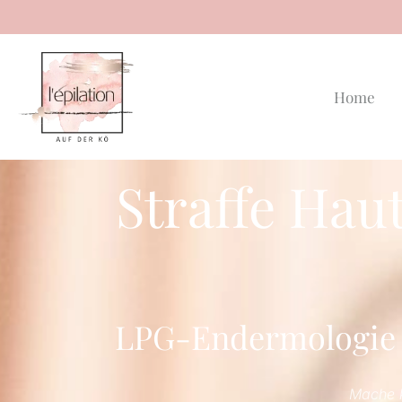
Home
Straffe Haut
LPG-Endermologie i
Mache k