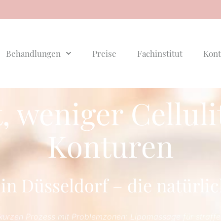
Behandlungen
Preise
Fachinstitut
Kont
, weniger Cellul
Konturen
n Düsseldorf – die natürli
urzen Prozess mit Problemzonen: Lipomassage für straffe