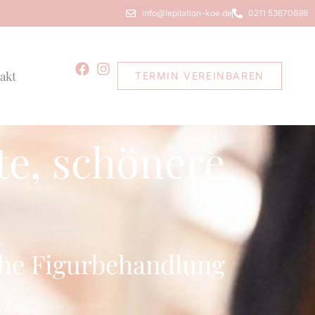
info@lepilation-koe.de
0211 53670698
akt
TERMIN VEREINBAREN
ite, schönere
che Figurbehandlung
re Haut,